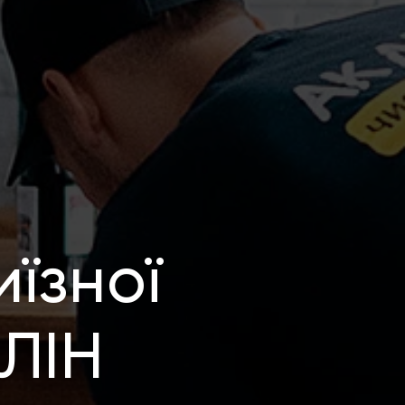
иїзної
КЛІН