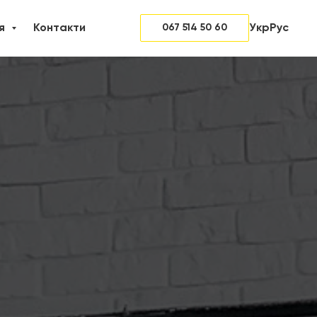
Укр
Рус
тя
Контакти
067 514 50 60