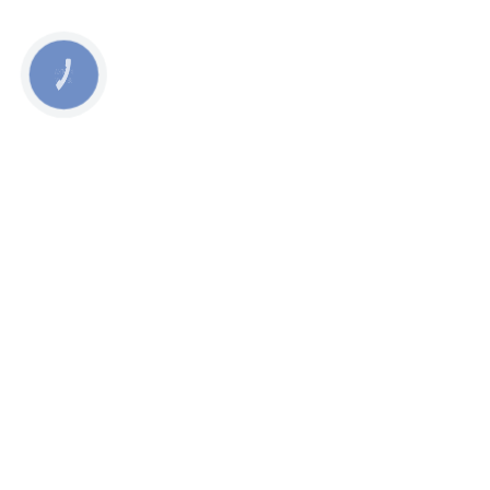
КНОПКА
ЗВ'ЯЗКУ
093-1700-369
10 років чистимо меблі на дому
Київ та область