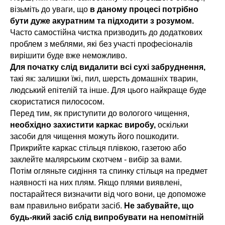
візьміть до уваги, що
в даному процесі потрібно
бути дуже акуратним та підходити з розумом.
Часто самостійна чистка призводить до додаткових
проблем з меблями, які без участі професіоналів
вирішити буде вже неможливо.
Для початку слід видалити всі сухі забруднення,
такі як: залишки їжі, пил, шерсть домашніх тварин,
людський епітелій та інше. Для цього найкраще буде
скористатися пилососом.
Перед тим, як приступити до вологого чищення,
необхідно захистити каркас виробу,
оскільки
засоби для чищення можуть його пошкодити.
Прикрийте каркас стільця плівкою, газетою або
заклейте малярським скотчем - вибір за вами.
Потім огляньте сидіння та спинку стільця на предмет
наявності на них плям. Якщо плями виявлені,
постарайтеся визначити від чого вони, це допоможе
вам правильно вибрати засіб.
Не забувайте, що
будь-який засіб слід випробувати на непомітній