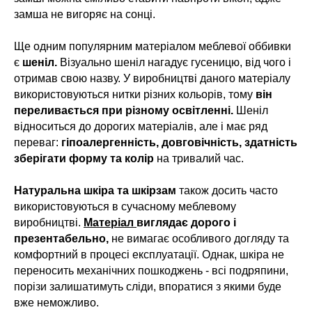
замша не вигоряє на сонці.
Ще одним популярним матеріалом меблевої оббивки
є
шеніл.
Візуально шеніл нагадує гусеницю, від чого і
отримав свою назву. У виробництві даного матеріалу
використовуються нитки різних кольорів, тому
він
переливається при різному освітленні.
Шеніл
відноситься до дорогих матеріалів, але і має ряд
переваг:
гіпоалергенність, довговічність, здатність
зберігати форму та колір
на тривалий час.
Натуральна шкіра та шкірзам
також досить часто
використовуються в сучасному меблевому
виробництві.
Матеріал
виглядає дорого і
презентабельно,
не вимагає особливого догляду та
комфортний в процесі експлуатації. Однак, шкіра не
переносить механічних пошкоджень - всі подряпини,
порізи залишатимуть сліди, впоратися з якими буде
вже неможливо.