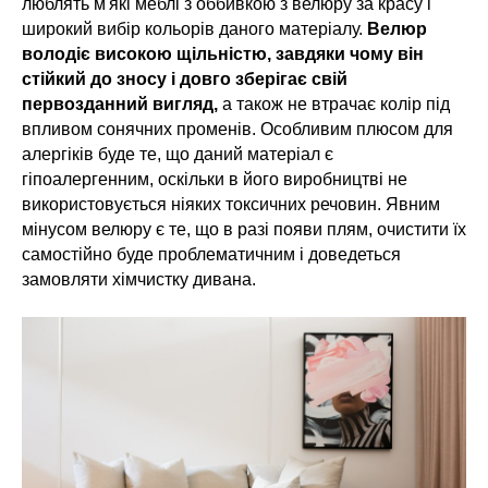
люблять м'які меблі з оббивкою з велюру за красу і
широкий вибір кольорів даного матеріалу.
Велюр
володіє високою щільністю, завдяки чому він
стійкий до зносу і довго зберігає свій
первозданний вигляд,
а також не втрачає колір під
впливом сонячних променів. Особливим плюсом для
алергіків буде те, що даний матеріал є
гіпоалергенним, оскільки в його виробництві не
використовується ніяких токсичних речовин. Явним
мінусом велюру є те, що в разі появи плям, очистити їх
самостійно буде проблематичним і доведеться
замовляти хімчистку дивана.