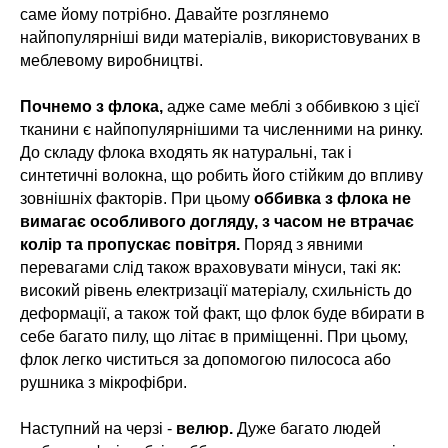
саме йому потрібно. Давайте розглянемо
найпопулярніші види матеріалів, використовуваних в
меблевому виробництві.
Почнемо з флока,
адже саме меблі з оббивкою з цієї
тканини є найпопулярнішими та численними на ринку.
До складу флока входять як натуральні, так і
синтетичні волокна, що робить його стійким до впливу
зовнішніх факторів. При цьому
оббивка з флока не
вимагає особливого догляду, з часом не втрачає
колір та пропускає повітря.
Поряд з явними
перевагами слід також враховувати мінуси, такі як:
високий рівень електризації матеріалу, схильність до
деформації, а також той факт, що флок буде вбирати в
себе багато пилу, що літає в приміщенні. При цьому,
флок легко чиститься за допомогою пилососа або
рушника з мікрофібри.
Наступний на черзі -
велюр.
Дуже багато людей