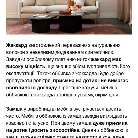
Жаккард
виготовлений переважно з натуральних
волокон з невеликим додаванням синтетичних.
Завдяки особливому плетінню ниток
жаккард має
високу міцність,
що значно збільшує тривалість його
експлуатації. Також оббивка з жаккарда буде добре
пропускати повітря,
приємна на дотик і не вимагає
особливого догляду.
Простіше кажучи, меблі з
оббивкою з жаккарда хороші в усьому, окрім ціни.
Замша
у виробництві меблів зустрічається досить
часто. Меблі з оббивкою із замші завжди виглядають
красиво і статусно. При цьому замша
дуже приємна
на дотик і досить зносостійка.
Диван з оббивкою із
замші можна сміливо ставити навпроти вікон, адже