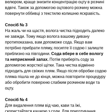
велюром, краще знизити концентрацію оцту в розчині
вдвічі. Також за допомогою оцтового розчину можна
повернути оббивці з текстилю колишню яскравість.
Спосіб № 3
На жаль чи на щастя, волога чистка підходить далеко
не завжди. Тому якщо волога вашому дивану
протипоказана, вам допоможе сода. Якщо вам
потрібно прибрати пляму, посипте її содою і залиште
приблизно на півгодини.
Сода вбере в себе вологу
та неприємний запах.
Потім приберіть соду за
допомогою жорсткої щітки. Така чистка відмінно
підходить для свіжих плям. Якщо після обробки содою
пляма пішла не до кінця, можна повторити процедуру
або обробити поверхню слабким розчином води та
оцту.
Спосіб № 4
Для видалення плям від чаю, кави та їжі,
скористайтеся кашкою з соди. Для приготування