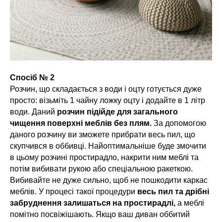
Спосіб № 2
Розчин, що складається з води і оцту готується дуже
просто: візьміть 1 чайну ложку оцту і додайте в 1 літр
води. Даний
розчин підійде для загального
чищення поверхні меблів без плям.
За допомогою
даного розчину ви зможете прибрати весь пил, що
скупчився в оббивці. Найоптимальніше буде змочити
в цьому розчині простирадло, накрити ним меблі та
потім вибивати рукою або спеціальною ракеткою.
Вибивайте не дуже сильно, щоб не пошкодити каркас
меблів. У процесі такої процедури
весь пил та дрібні
забруднення залишаться на простирадлі,
а меблі
помітно посвіжішають. Якщо ваш диван оббитий