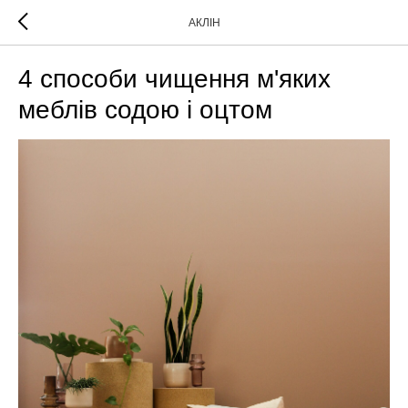
АКЛІН
4 способи чищення м'яких
меблів содою і оцтом