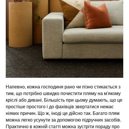
Напевно, кожна господиня рано чи пізно стикається з
тим, що потрібно швидко почистити пляму на м'якому
кріслі або дивані. Більшість при цьому думають, що це
простіше простого і до фахівців звертатися немає
ніяких причин. Що ж, іноді це дійсно так. Багато плям
можна легко усунути за допомогою підручних засобів.
Практично в кожній статті можна зустріти пораду про