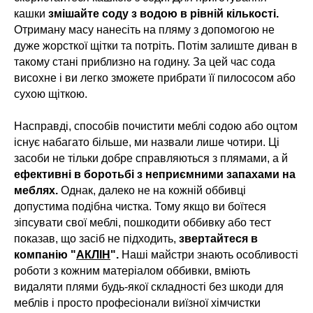
кашки
змішайте соду з водою в рівній кількості.
Отриману масу нанесіть на пляму з допомогою не
дуже жорсткої щітки та потріть. Потім залиште диван в
такому стані приблизно на годину. За цей час сода
висохне і ви легко зможете прибрати її пилососом або
сухою щіткою.
Насправді, способів почистити меблі содою або оцтом
існує набагато більше, ми назвали лише чотири. Ці
засоби не тільки добре справляються з плямами, а й
ефективні в боротьбі з неприємними запахами на
меблях.
Однак, далеко не на кожній оббивці
допустима подібна чистка. Тому якщо ви боїтеся
зіпсувати свої меблі, пошкодити оббивку або тест
показав, що засіб не підходить,
звертайтеся в
компанію "
АКЛІН
".
Наші майстри знають особливості
роботи з кожним матеріалом оббивки, вміють
видаляти плями будь-якої складності без шкоди для
меблів і просто професіонали виїзної хімчистки