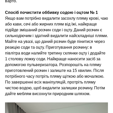
варто.
Спосіб почистити оббивку содою і оцтом № 1
Якщо вам потрібно видалити засохлу пляму крові, чаю
або кави, сечі або жирних плям від їжі, найкраще
підійде змішаний розчин соди і оцту. Даний розчин є
сильнодіючим і здатний видалити найскладніші плями.
Майте на увазі, що даний розчин буде пінитися через
реакцію соди та оцту. Приготування розчину: в
півлітра води налийте третину склянки оцту і додайте
1 столову ложку соди. Найкраще наносити засіб за
допомогою пульверизатора. Розпорошіть на пляму
приготовлений розчин і залиште на 15 хвилин. Після
потрібного часу потріть пляму щіткою або мочалкою.
По завершенні всіх маніпуляцій, протріть пляму
чистою водою, щоб видалити залишки розчину. Потім
дайте меблям висохнути природним шляхом.