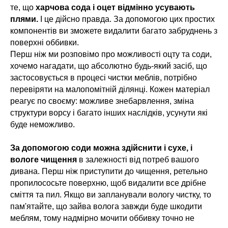
те, що
харчова сода і оцет відмінно усувають
плями.
І це дійсно правда. За допомогою цих простих
компонентів ви зможете видалити багато забруднень з
поверхні оббивки.
Перш ніж ми розповімо про можливості оцту та соди,
хочемо нагадати, що абсолютно будь-який засіб, що
застосовується в процесі чистки меблів, потрібно
перевіряти на малопомітній ділянці. Кожен матеріал
реагує по своєму: можливе знебарвлення, зміна
структури ворсу і багато інших наслідків, усунути які
буде неможливо.
За допомогою соди можна здійснити і сухе, і
вологе чищення
в залежності від потреб вашого
дивана. Перш ніж приступити до чищення, ретельно
пропилососьте поверхню, щоб видалити все дрібне
сміття та пил. Якщо ви запланували вологу чистку, то
пам'ятайте, що зайва волога завжди буде шкодити
меблям, тому надмірно мочити оббивку точно не