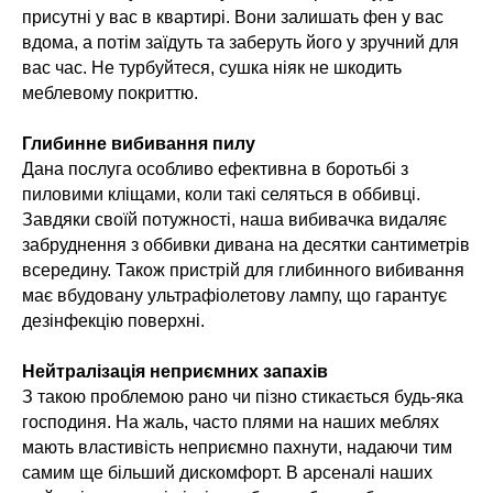
присутні у вас в квартирі. Вони залишать фен у вас
вдома, а потім заїдуть та заберуть його у зручний для
вас час. Не турбуйтеся, сушка ніяк не шкодить
меблевому покриттю.
Глибинне вибивання пилу
Дана послуга особливо ефективна в боротьбі з
пиловими кліщами, коли такі селяться в оббивці.
Завдяки своїй потужності, наша вибивачка видаляє
забруднення з оббивки дивана на десятки сантиметрів
всередину. Також пристрій для глибинного вибивання
має вбудовану ультрафіолетову лампу, що гарантує
дезінфекцію поверхні.
Нейтралізація неприємних запахів
З такою проблемою рано чи пізно стикається будь-яка
господиня. На жаль, часто плями на наших меблях
мають властивість неприємно пахнути, надаючи тим
самим ще більший дискомфорт. В арсеналі наших